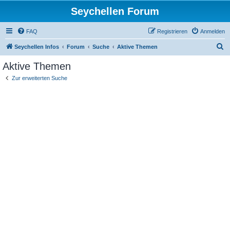
Seychellen Forum
FAQ
Registrieren
Anmelden
S
Seychellen Infos
Forum
Suche
Aktive Themen
u
Aktive Themen
c
Zur erweiterten Suche
h
e