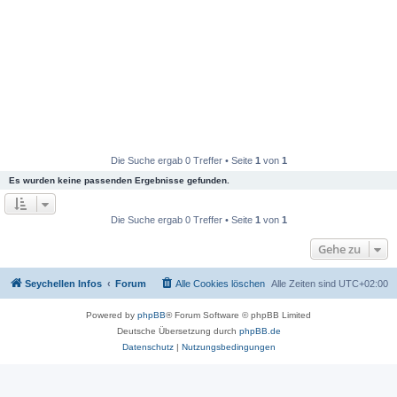
Die Suche ergab 0 Treffer • Seite
1
von
1
Es wurden keine passenden Ergebnisse gefunden.
Die Suche ergab 0 Treffer • Seite
1
von
1
Gehe zu
Seychellen Infos
Forum
Alle Cookies löschen
Alle Zeiten sind
UTC+02:00
Powered by
phpBB
® Forum Software © phpBB Limited
Deutsche Übersetzung durch
phpBB.de
Datenschutz
|
Nutzungsbedingungen