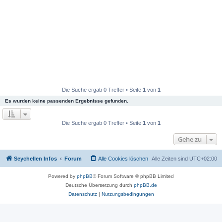
Die Suche ergab 0 Treffer • Seite
1
von
1
Es wurden keine passenden Ergebnisse gefunden.
Die Suche ergab 0 Treffer • Seite
1
von
1
Gehe zu
Seychellen Infos
Forum
Alle Cookies löschen
Alle Zeiten sind
UTC+02:00
Powered by
phpBB
® Forum Software © phpBB Limited
Deutsche Übersetzung durch
phpBB.de
Datenschutz
|
Nutzungsbedingungen