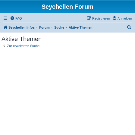
Seychellen Forum
FAQ
Registrieren
Anmelden
S
Seychellen Infos
Forum
Suche
Aktive Themen
u
Aktive Themen
c
Zur erweiterten Suche
h
e