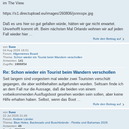
im The View.
https://s1.directupload.eu/images/260806/jsnrxspx.jpg
Daß es uns hier so gut gefallen würde, hätten wir gar nicht erwartet.
Unverhofft kommt oft. Beim nächsten Mal Orlando wohnen wir auf jeden
Fall wieder hier ...
Rufe den Beitrag auf
von
Suse
04 Aug 2026 18:01
Forum:
Allgemeines Board
Thema:
Schon wieder ein Tourist beim Wandern verschollen
Antworten:
141
Zugriffe:
1966654
Re: Schon wieder ein Tourist beim Wandern verschollen
Seit langem sind vorgestern mal wieder zwei Touristen verschütt
gegangen, die aber wohlbehalten aufgefunden wurden. Seltsam finde ich
an dem Fall nur die Aussage, daß die beiden von einem
vorbeikommenden Ausflugsboot gesehen worden sein sollen, aber keine
Hilfe erhalten haben. Selbst, wenn das Boot ...
Rufe den Beitrag auf
von
Suse
22 Jul 2026 21:46
Forum:
Andere Länder
Thema:
Blue Holes, Backroads und Buschbrände - Florida und Bahamas 2026
Antworten:
46