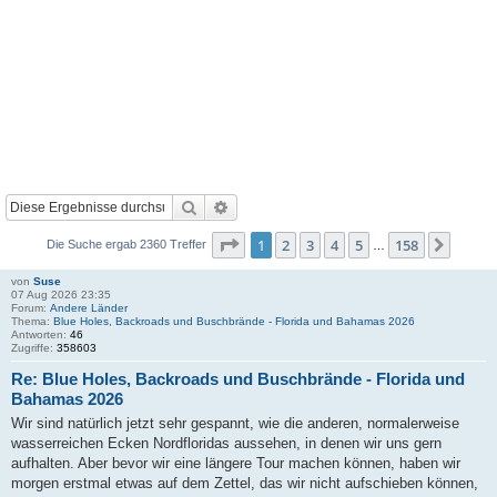
Suche
Erweiterte Suche
Seite
1
von
158
1
2
3
4
5
158
Nächs
Die Suche ergab 2360 Treffer
…
von
Suse
07 Aug 2026 23:35
Forum:
Andere Länder
Thema:
Blue Holes, Backroads und Buschbrände - Florida und Bahamas 2026
Antworten:
46
Zugriffe:
358603
Re: Blue Holes, Backroads und Buschbrände - Florida und
Bahamas 2026
Wir sind natürlich jetzt sehr gespannt, wie die anderen, normalerweise
wasserreichen Ecken Nordfloridas aussehen, in denen wir uns gern
aufhalten. Aber bevor wir eine längere Tour machen können, haben wir
morgen erstmal etwas auf dem Zettel, das wir nicht aufschieben können,