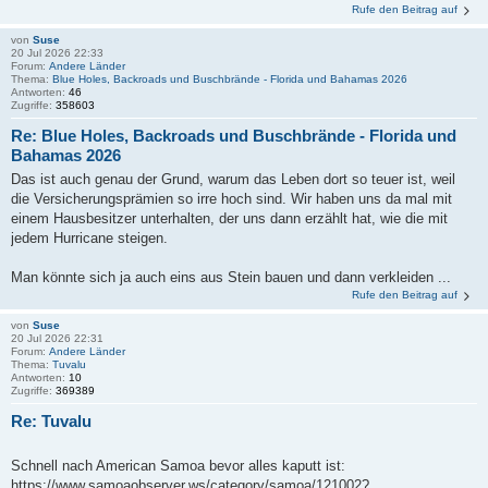
Rufe den Beitrag auf
von
Suse
20 Jul 2026 22:33
Forum:
Andere Länder
Thema:
Blue Holes, Backroads und Buschbrände - Florida und Bahamas 2026
Antworten:
46
Zugriffe:
358603
Re: Blue Holes, Backroads und Buschbrände - Florida und
Bahamas 2026
Das ist auch genau der Grund, warum das Leben dort so teuer ist, weil
die Versicherungsprämien so irre hoch sind. Wir haben uns da mal mit
einem Hausbesitzer unterhalten, der uns dann erzählt hat, wie die mit
jedem Hurricane steigen.
Man könnte sich ja auch eins aus Stein bauen und dann verkleiden ...
Rufe den Beitrag auf
von
Suse
20 Jul 2026 22:31
Forum:
Andere Länder
Thema:
Tuvalu
Antworten:
10
Zugriffe:
369389
Re: Tuvalu
Schnell nach American Samoa bevor alles kaputt ist:
https://www.samoaobserver.ws/category/samoa/121002?