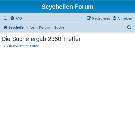
Seychellen Forum
FAQ
Registrieren
Anmelden
S
Seychellen Infos
Forum
Suche
u
Die Suche ergab 2360 Treffer
c
Zur erweiterten Suche
h
e