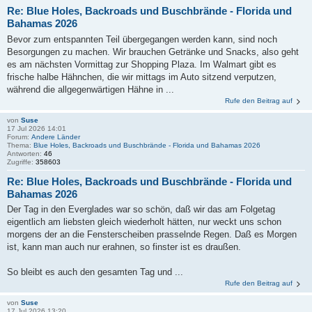
Re: Blue Holes, Backroads und Buschbrände - Florida und
Bahamas 2026
Bevor zum entspannten Teil übergegangen werden kann, sind noch
Besorgungen zu machen. Wir brauchen Getränke und Snacks, also geht
es am nächsten Vormittag zur Shopping Plaza. Im Walmart gibt es
frische halbe Hähnchen, die wir mittags im Auto sitzend verputzen,
während die allgegenwärtigen Hähne in ...
Rufe den Beitrag auf
von
Suse
17 Jul 2026 14:01
Forum:
Andere Länder
Thema:
Blue Holes, Backroads und Buschbrände - Florida und Bahamas 2026
Antworten:
46
Zugriffe:
358603
Re: Blue Holes, Backroads und Buschbrände - Florida und
Bahamas 2026
Der Tag in den Everglades war so schön, daß wir das am Folgetag
eigentlich am liebsten gleich wiederholt hätten, nur weckt uns schon
morgens der an die Fensterscheiben prasselnde Regen. Daß es Morgen
ist, kann man auch nur erahnen, so finster ist es draußen.
So bleibt es auch den gesamten Tag und ...
Rufe den Beitrag auf
von
Suse
17 Jul 2026 13:20