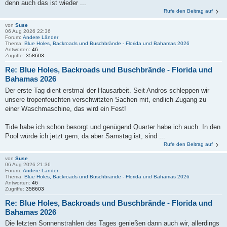
denn auch das ist wieder ...
Rufe den Beitrag auf
von
Suse
06 Aug 2026 22:36
Forum:
Andere Länder
Thema:
Blue Holes, Backroads und Buschbrände - Florida und Bahamas 2026
Antworten:
46
Zugriffe:
358603
Re: Blue Holes, Backroads und Buschbrände - Florida und
Bahamas 2026
Der erste Tag dient erstmal der Hausarbeit. Seit Andros schleppen wir
unsere tropenfeuchten verschwitzten Sachen mit, endlich Zugang zu
einer Waschmaschine, das wird ein Fest!
Tide habe ich schon besorgt und genügend Quarter habe ich auch. In den
Pool würde ich jetzt gern, da aber Samstag ist, sind ...
Rufe den Beitrag auf
von
Suse
06 Aug 2026 21:36
Forum:
Andere Länder
Thema:
Blue Holes, Backroads und Buschbrände - Florida und Bahamas 2026
Antworten:
46
Zugriffe:
358603
Re: Blue Holes, Backroads und Buschbrände - Florida und
Bahamas 2026
Die letzten Sonnenstrahlen des Tages genießen dann auch wir, allerdings