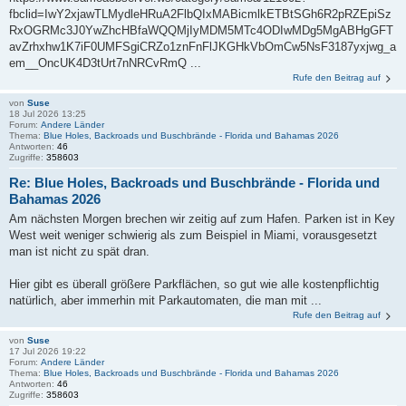
fbclid=IwY2xjawTLMydleHRuA2FlbQIxMABicmlkETBtSGh6R2pRZEpiSz
RxOGRMc3J0YwZhcHBfaWQQMjIyMDM5MTc4ODIwMDg5MgABHgGFT
avZrhxhw1K7iF0UMFSgiCRZo1znFnFlJKGHkVbOmCw5NsF3187yxjwg_a
em__OncUK4D3tUrt7nNRCvRmQ ...
Rufe den Beitrag auf
von
Suse
18 Jul 2026 13:25
Forum:
Andere Länder
Thema:
Blue Holes, Backroads und Buschbrände - Florida und Bahamas 2026
Antworten:
46
Zugriffe:
358603
Re: Blue Holes, Backroads und Buschbrände - Florida und
Bahamas 2026
Am nächsten Morgen brechen wir zeitig auf zum Hafen. Parken ist in Key
West weit weniger schwierig als zum Beispiel in Miami, vorausgesetzt
man ist nicht zu spät dran.
Hier gibt es überall größere Parkflächen, so gut wie alle kostenpflichtig
natürlich, aber immerhin mit Parkautomaten, die man mit ...
Rufe den Beitrag auf
von
Suse
17 Jul 2026 19:22
Forum:
Andere Länder
Thema:
Blue Holes, Backroads und Buschbrände - Florida und Bahamas 2026
Antworten:
46
Zugriffe:
358603