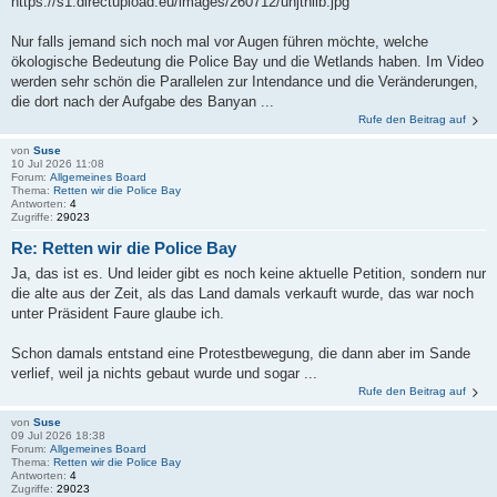
https://s1.directupload.eu/images/260712/unjthilb.jpg
Nur falls jemand sich noch mal vor Augen führen möchte, welche
ökologische Bedeutung die Police Bay und die Wetlands haben. Im Video
werden sehr schön die Parallelen zur Intendance und die Veränderungen,
die dort nach der Aufgabe des Banyan ...
Rufe den Beitrag auf
von
Suse
10 Jul 2026 11:08
Forum:
Allgemeines Board
Thema:
Retten wir die Police Bay
Antworten:
4
Zugriffe:
29023
Re: Retten wir die Police Bay
Ja, das ist es. Und leider gibt es noch keine aktuelle Petition, sondern nur
die alte aus der Zeit, als das Land damals verkauft wurde, das war noch
unter Präsident Faure glaube ich.
Schon damals entstand eine Protestbewegung, die dann aber im Sande
verlief, weil ja nichts gebaut wurde und sogar ...
Rufe den Beitrag auf
von
Suse
09 Jul 2026 18:38
Forum:
Allgemeines Board
Thema:
Retten wir die Police Bay
Antworten:
4
Zugriffe:
29023