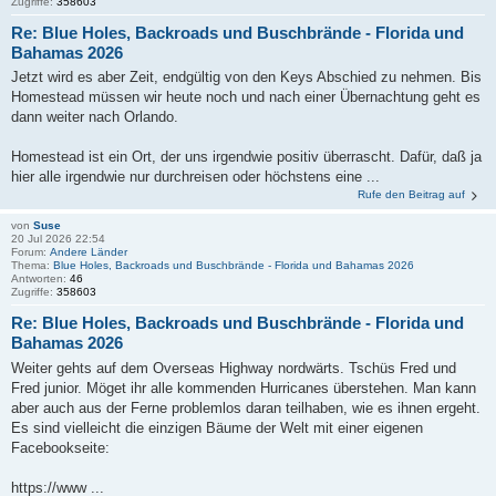
Zugriffe:
358603
Re: Blue Holes, Backroads und Buschbrände - Florida und
Bahamas 2026
Jetzt wird es aber Zeit, endgültig von den Keys Abschied zu nehmen. Bis
Homestead müssen wir heute noch und nach einer Übernachtung geht es
dann weiter nach Orlando.
Homestead ist ein Ort, der uns irgendwie positiv überrascht. Dafür, daß ja
hier alle irgendwie nur durchreisen oder höchstens eine ...
Rufe den Beitrag auf
von
Suse
20 Jul 2026 22:54
Forum:
Andere Länder
Thema:
Blue Holes, Backroads und Buschbrände - Florida und Bahamas 2026
Antworten:
46
Zugriffe:
358603
Re: Blue Holes, Backroads und Buschbrände - Florida und
Bahamas 2026
Weiter gehts auf dem Overseas Highway nordwärts. Tschüs Fred und
Fred junior. Möget ihr alle kommenden Hurricanes überstehen. Man kann
aber auch aus der Ferne problemlos daran teilhaben, wie es ihnen ergeht.
Es sind vielleicht die einzigen Bäume der Welt mit einer eigenen
Facebookseite:
https://www ...