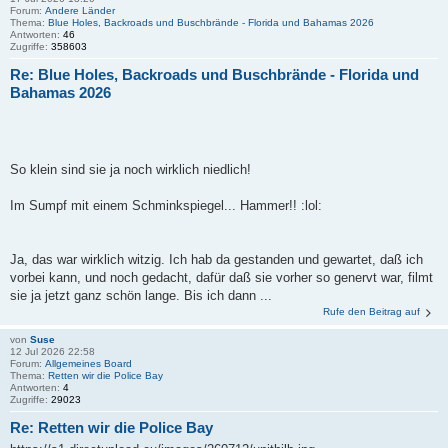
Forum:
Andere Länder
Thema:
Blue Holes, Backroads und Buschbrände - Florida und Bahamas 2026
Antworten:
46
Zugriffe:
358603
Re: Blue Holes, Backroads und Buschbrände - Florida und
Bahamas 2026
So klein sind sie ja noch wirklich niedlich!
Im Sumpf mit einem Schminkspiegel... Hammer!! :lol:
Ja, das war wirklich witzig. Ich hab da gestanden und gewartet, daß ich
vorbei kann, und noch gedacht, dafür daß sie vorher so genervt war, filmt
sie ja jetzt ganz schön lange. Bis ich dann ...
Rufe den Beitrag auf
von
Suse
12 Jul 2026 22:58
Forum:
Allgemeines Board
Thema:
Retten wir die Police Bay
Antworten:
4
Zugriffe:
29023
Re: Retten wir die Police Bay