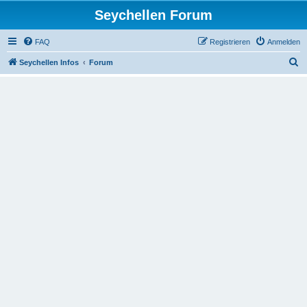
Seychellen Forum
FAQ
Registrieren
Anmelden
S
Seychellen Infos
Forum
u
c
h
e