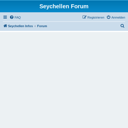
Seychellen Forum
FAQ
Registrieren
Anmelden
S
Seychellen Infos
Forum
u
c
h
e