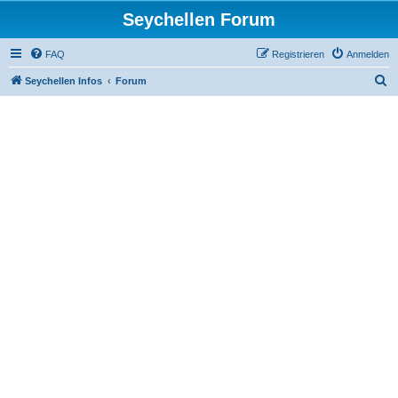
Seychellen Forum
FAQ
Registrieren
Anmelden
S
Seychellen Infos
Forum
u
c
h
e