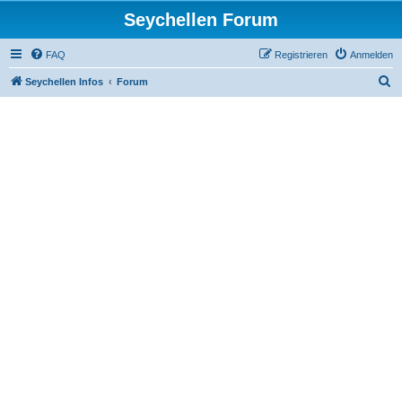
Seychellen Forum
FAQ
Registrieren
Anmelden
S
Seychellen Infos
Forum
u
c
h
e