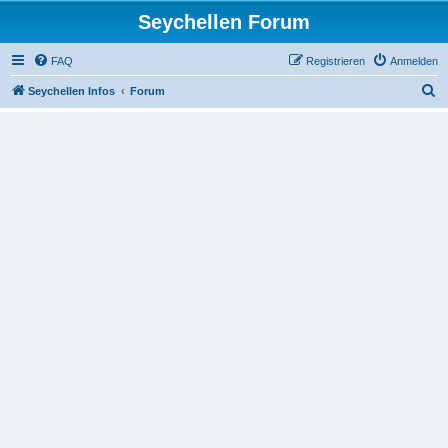
Seychellen Forum
FAQ
Registrieren
Anmelden
S
Seychellen Infos
Forum
u
c
h
e