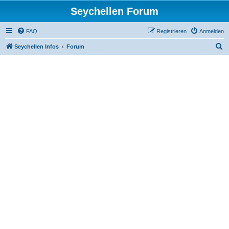
Seychellen Forum
FAQ
Registrieren
Anmelden
S
Seychellen Infos
Forum
u
c
h
e