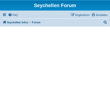
Seychellen Forum
FAQ
Registrieren
Anmelden
S
Seychellen Infos
Forum
u
c
h
e