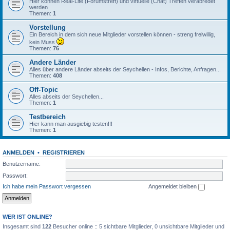
Hier können Real-Life (Forumstreff) und virtuelle (Chat) Treffen verabredet
werden
Themen:
1
Vorstellung
Ein Bereich in dem sich neue Mitglieder vorstellen können - streng freiwillig,
kein Muss
Themen:
76
Andere Länder
Alles über andere Länder abseits der Seychellen - Infos, Berichte, Anfragen...
Themen:
408
Off-Topic
Alles abseits der Seychellen...
Themen:
1
Testbereich
Hier kann man ausgiebig testen!!!
Themen:
1
ANMELDEN
•
REGISTRIEREN
Benutzername:
Passwort:
Ich habe mein Passwort vergessen
Angemeldet bleiben
WER IST ONLINE?
Insgesamt sind
122
Besucher online :: 5 sichtbare Mitglieder, 0 unsichtbare Mitglieder und