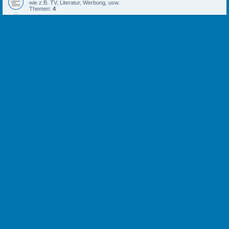
wie z.B. TV, Literatur, Werbung, usw.
Themen:
4