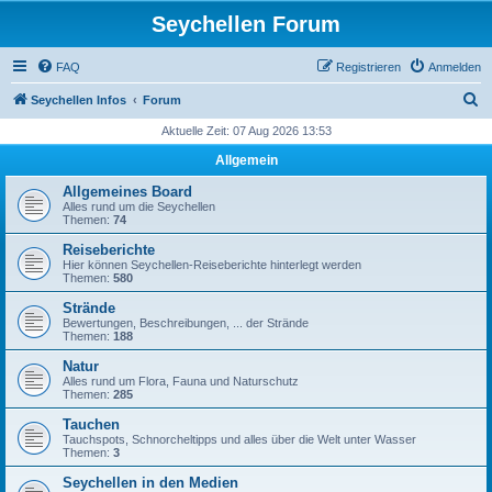
Seychellen Forum
FAQ
Registrieren
Anmelden
S
Seychellen Infos
Forum
u
Aktuelle Zeit: 07 Aug 2026 13:53
c
Allgemein
h
Allgemeines Board
e
Alles rund um die Seychellen
Themen:
74
Reiseberichte
Hier können Seychellen-Reiseberichte hinterlegt werden
Themen:
580
Strände
Bewertungen, Beschreibungen, ... der Strände
Themen:
188
Natur
Alles rund um Flora, Fauna und Naturschutz
Themen:
285
Tauchen
Tauchspots, Schnorcheltipps und alles über die Welt unter Wasser
Themen:
3
Seychellen in den Medien