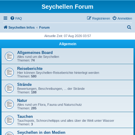
Seychellen Forum
FAQ
Registrieren
Anmelden
S
Seychellen Infos
Forum
u
Aktuelle Zeit: 07 Aug 2026 03:57
c
Allgemein
h
Allgemeines Board
e
Alles rund um die Seychellen
Themen:
74
Reiseberichte
Hier können Seychellen-Reiseberichte hinterlegt werden
Themen:
580
Strände
Bewertungen, Beschreibungen, ... der Strände
Themen:
188
Natur
Alles rund um Flora, Fauna und Naturschutz
Themen:
285
Tauchen
Tauchspots, Schnorcheltipps und alles über die Welt unter Wasser
Themen:
3
Seychellen in den Medien