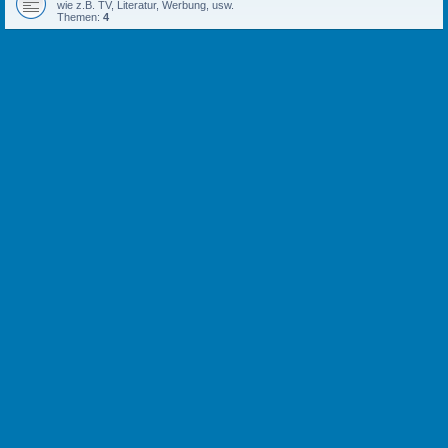
wie z.B. TV, Literatur, Werbung, usw.
Themen:
4