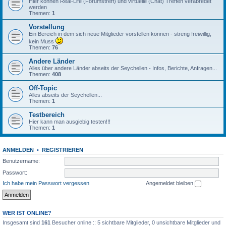
Hier können Real-Life (Forumstreff) und virtuelle (Chat) Treffen verabredet
werden
Themen:
1
Vorstellung
Ein Bereich in dem sich neue Mitglieder vorstellen können - streng freiwillig,
kein Muss
Themen:
76
Andere Länder
Alles über andere Länder abseits der Seychellen - Infos, Berichte, Anfragen...
Themen:
408
Off-Topic
Alles abseits der Seychellen...
Themen:
1
Testbereich
Hier kann man ausgiebig testen!!!
Themen:
1
ANMELDEN
•
REGISTRIEREN
Benutzername:
Passwort:
Ich habe mein Passwort vergessen
Angemeldet bleiben
WER IST ONLINE?
Insgesamt sind
161
Besucher online :: 5 sichtbare Mitglieder, 0 unsichtbare Mitglieder und