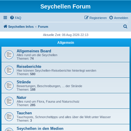
Seychellen Forum
FAQ
Registrieren
Anmelden
S
Seychellen Infos
Forum
u
Aktuelle Zeit: 06 Aug 2026 22:13
c
Allgemein
h
Allgemeines Board
e
Alles rund um die Seychellen
Themen:
74
Reiseberichte
Hier können Seychellen-Reiseberichte hinterlegt werden
Themen:
580
Strände
Bewertungen, Beschreibungen, ... der Strände
Themen:
188
Natur
Alles rund um Flora, Fauna und Naturschutz
Themen:
285
Tauchen
Tauchspots, Schnorcheltipps und alles über die Welt unter Wasser
Themen:
3
Seychellen in den Medien