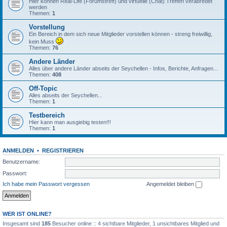
Hier können Real-Life (Forumstreff) und virtuelle (Chat) Treffen verabredet
werden
Themen:
1
Vorstellung
Ein Bereich in dem sich neue Mitglieder vorstellen können - streng freiwillig,
kein Muss
Themen:
76
Andere Länder
Alles über andere Länder abseits der Seychellen - Infos, Berichte, Anfragen...
Themen:
408
Off-Topic
Alles abseits der Seychellen...
Themen:
1
Testbereich
Hier kann man ausgiebig testen!!!
Themen:
1
ANMELDEN
•
REGISTRIEREN
Benutzername:
Passwort:
Ich habe mein Passwort vergessen
Angemeldet bleiben
WER IST ONLINE?
Insgesamt sind
185
Besucher online :: 4 sichtbare Mitglieder, 1 unsichtbares Mitglied und