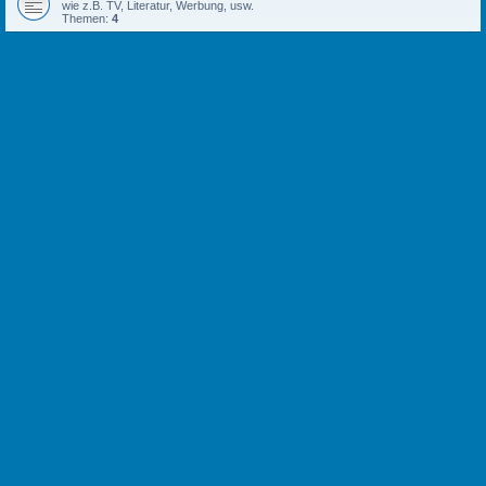
wie z.B. TV, Literatur, Werbung, usw.
Themen:
4