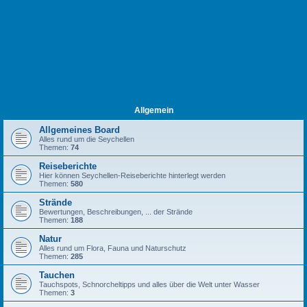
Allgemein
Allgemeines Board
Alles rund um die Seychellen
Themen:
74
Reiseberichte
Hier können Seychellen-Reiseberichte hinterlegt werden
Themen:
580
Strände
Bewertungen, Beschreibungen, ... der Strände
Themen:
188
Natur
Alles rund um Flora, Fauna und Naturschutz
Themen:
285
Tauchen
Tauchspots, Schnorcheltipps und alles über die Welt unter Wasser
Themen:
3