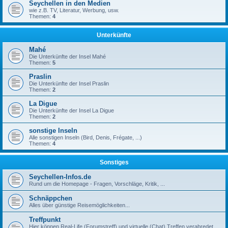
Seychellen in den Medien
wie z.B. TV, Literatur, Werbung, usw.
Themen:
4
Unterkünfte
Mahé
Die Unterkünfte der Insel Mahé
Themen:
5
Praslin
Die Unterkünfte der Insel Praslin
Themen:
2
La Digue
Die Unterkünfte der Insel La Digue
Themen:
2
sonstige Inseln
Alle sonstigen Inseln (Bird, Denis, Frégate, ...)
Themen:
4
Sonstiges
Seychellen-Infos.de
Rund um die Homepage - Fragen, Vorschläge, Kritik, ...
Schnäppchen
Alles über günstige Reisemöglichkeiten...
Treffpunkt
Hier können Real-Life (Forumstreff) und virtuelle (Chat) Treffen verabredet