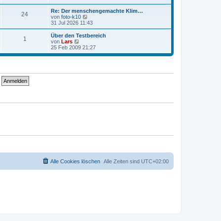
i
e
u
t
r
e
Re: Der menschengemachte Klim…
r
24
B
s
N
von
foto-k10
a
e
t
e
31 Jul 2026 11:43
g
i
e
u
t
r
e
Über den Testbereich
r
1
B
s
N
von
Lars
a
e
t
e
25 Feb 2009 21:27
g
i
e
u
t
r
e
r
B
s
a
e
t
g
i
e
t
r
r
B
a
e
g
i
t
r
a
g
Alle Cookies löschen
Alle Zeiten sind
UTC+02:00