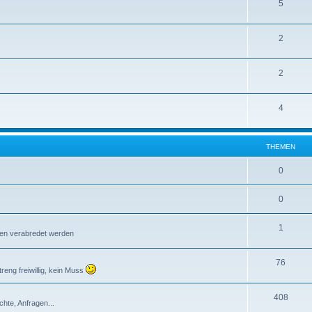
5
2
2
4
THEMEN
0
0
1
ffen verabredet werden
76
reng freiwillig, kein Muss
408
chte, Anfragen...