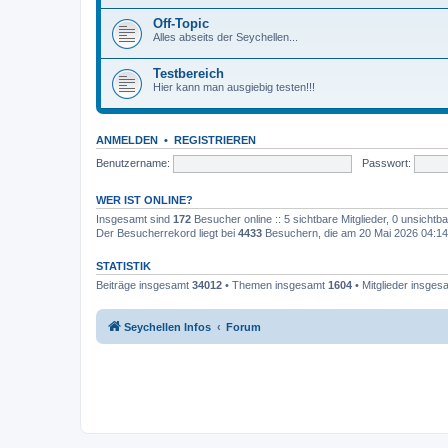
Off-Topic
Alles abseits der Seychellen...
Testbereich
Hier kann man ausgiebig testen!!!
ANMELDEN
•
REGISTRIEREN
Benutzername:
Passwort:
WER IST ONLINE?
Insgesamt sind
172
Besucher online :: 5 sichtbare Mitglieder, 0 unsicht
Der Besucherrekord liegt bei
4433
Besuchern, die am 20 Mai 2026 04:14 g
STATISTIK
Beiträge insgesamt
34012
• Themen insgesamt
1604
• Mitglieder insge
Seychellen Infos
Forum