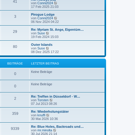
t
r
41
N
von
Conni2024
r
B
e
17 Feb 2025 21:03
a
e
u
g
i
e
Pirogue Lodge
t
3
s
N
von
Conni2024
r
t
e
06 Nov 2024 04:22
a
e
u
g
r
e
Re: Myriam St. Ange, Eigentüm…
29
B
s
N
von
Suse
e
t
e
19 Feb 2024 15:03
i
e
u
t
r
e
Outer Islands
r
80
B
s
N
von
Suse
a
e
t
e
08 Dez 2025 17:22
g
i
e
u
t
r
e
r
B
s
BEITRÄGE
LETZTER BEITRAG
a
e
t
g
i
e
Keine Beiträge
t
r
0
r
B
a
e
g
Keine Beiträge
i
0
t
r
a
Re: Treffen in Düsseldorf - W…
2
g
N
von
Torsten
e
07 Jul 2013 08:26
u
e
Re: Wiederholungstäter
359
s
N
von
knuffi
t
e
30 Mai 2026 10:36
e
u
r
e
Re: Blue Holes, Backroads und…
9339
B
s
N
von
mr.minolta
e
t
e
30 Jul 2026 21:14