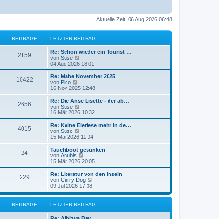
Aktuelle Zeit: 06 Aug 2026 06:48
BEITRÄGE
LETZTER BEITRAG
Re: Schon wieder ein Tourist …
2159
N
von
Suse
e
04 Aug 2026 18:01
u
e
Re: Mahe November 2025
10422
s
N
von
Pico
t
e
16 Nov 2025 12:48
e
u
r
e
Re: Die Anse Lisette - der ab…
2656
B
s
N
von
Suse
e
t
e
16 Mär 2026 10:32
i
e
u
t
r
e
Re: Keine Eierlese mehr in de…
r
4015
B
s
N
von
Suse
a
e
t
e
15 Mai 2026 11:04
g
i
e
u
t
r
e
Tauchboot gesunken
r
24
B
s
N
von
Anubis
a
e
t
e
15 Mär 2026 20:05
g
i
e
u
t
r
e
Re: Literatur von den Inseln
r
229
B
s
N
von
Curry Dog
a
e
t
e
09 Jul 2026 17:38
g
i
e
u
t
r
e
r
B
s
BEITRÄGE
LETZTER BEITRAG
a
e
t
g
i
e
Re: Albizya Bay