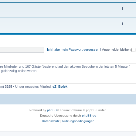
1
1
Ich habe mein Passwort vergessen
|
Angemeldet bleiben
bare Mitglieder und 167 Gäste (basierend auf den aktiven Besuchern der letzten 5 Minuten)
leichzeitig online waren.
samt
3295
• Unser neuestes Mitglied:
eZ_Bolek
Powered by
phpBB
® Forum Software © phpBB Limited
Deutsche Übersetzung durch
phpBB.de
Datenschutz
|
Nutzungsbedingungen