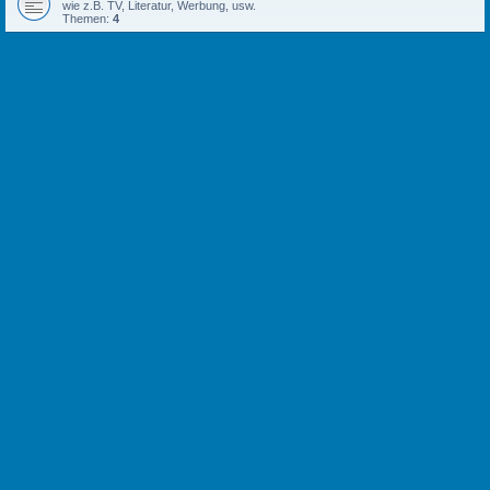
wie z.B. TV, Literatur, Werbung, usw.
Themen:
4