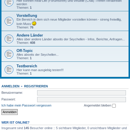
Hier können Real-Life (Forumstreff) und virtuelle (Chat) Treffen verabredet
werden
Themen:
1
Vorstellung
Ein Bereich in dem sich neue Mitglieder vorstellen können - streng freiwillig,
kein Muss
Themen:
76
Andere Länder
Alles über andere Länder abseits der Seychellen - Infos, Berichte, Anfragen...
Themen:
408
Off-Topic
Alles abseits der Seychellen...
Themen:
1
Testbereich
Hier kann man ausgiebig testen!!!
Themen:
1
ANMELDEN
•
REGISTRIEREN
Benutzername:
Passwort:
Ich habe mein Passwort vergessen
Angemeldet bleiben
WER IST ONLINE?
Insgesamt sind
145
Besucher online :: 5 sichtbare Mitglieder, 0 unsichtbare Mitglieder und