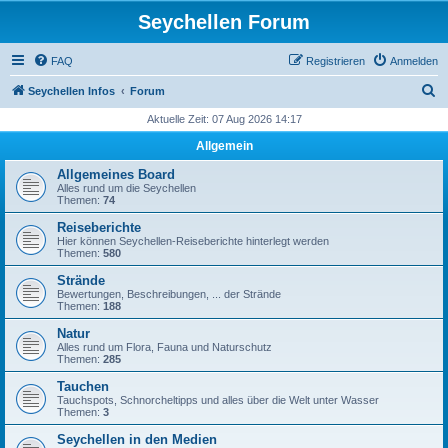
Seychellen Forum
FAQ
Registrieren
Anmelden
S
Seychellen Infos
Forum
u
Aktuelle Zeit: 07 Aug 2026 14:17
c
Allgemein
h
Allgemeines Board
e
Alles rund um die Seychellen
Themen:
74
Reiseberichte
Hier können Seychellen-Reiseberichte hinterlegt werden
Themen:
580
Strände
Bewertungen, Beschreibungen, ... der Strände
Themen:
188
Natur
Alles rund um Flora, Fauna und Naturschutz
Themen:
285
Tauchen
Tauchspots, Schnorcheltipps und alles über die Welt unter Wasser
Themen:
3
Seychellen in den Medien