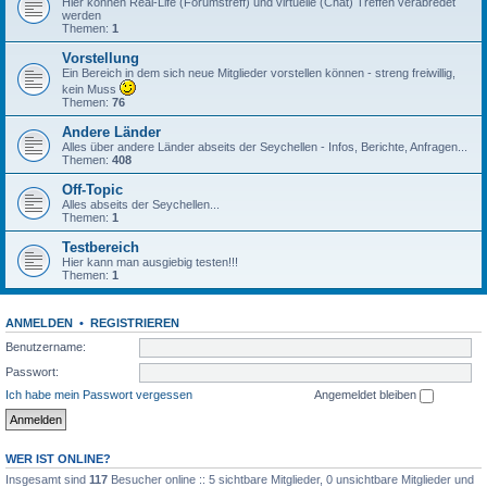
Hier können Real-Life (Forumstreff) und virtuelle (Chat) Treffen verabredet
werden
Themen:
1
Vorstellung
Ein Bereich in dem sich neue Mitglieder vorstellen können - streng freiwillig,
kein Muss
Themen:
76
Andere Länder
Alles über andere Länder abseits der Seychellen - Infos, Berichte, Anfragen...
Themen:
408
Off-Topic
Alles abseits der Seychellen...
Themen:
1
Testbereich
Hier kann man ausgiebig testen!!!
Themen:
1
ANMELDEN
•
REGISTRIEREN
Benutzername:
Passwort:
Ich habe mein Passwort vergessen
Angemeldet bleiben
WER IST ONLINE?
Insgesamt sind
117
Besucher online :: 5 sichtbare Mitglieder, 0 unsichtbare Mitglieder und