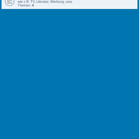
wie z.B. TV, Literatur, Werbung, usw.
Themen:
4