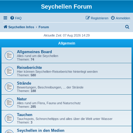
Seychellen Forum
FAQ
Registrieren
Anmelden
S
Seychellen Infos
Forum
u
Aktuelle Zeit: 07 Aug 2026 14:29
c
Allgemein
h
Allgemeines Board
e
Alles rund um die Seychellen
Themen:
74
Reiseberichte
Hier können Seychellen-Reiseberichte hinterlegt werden
Themen:
580
Strände
Bewertungen, Beschreibungen, ... der Strände
Themen:
188
Natur
Alles rund um Flora, Fauna und Naturschutz
Themen:
285
Tauchen
Tauchspots, Schnorcheltipps und alles über die Welt unter Wasser
Themen:
3
Seychellen in den Medien