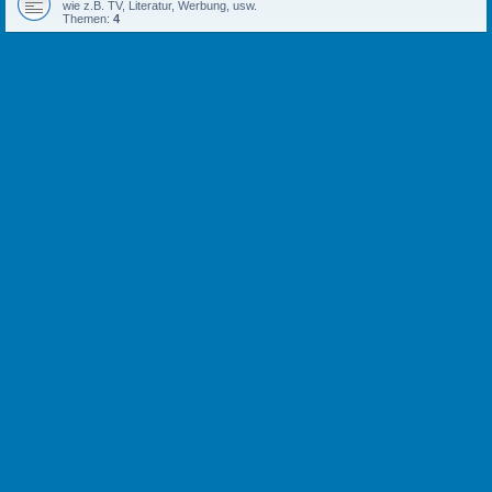
wie z.B. TV, Literatur, Werbung, usw.
Themen:
4