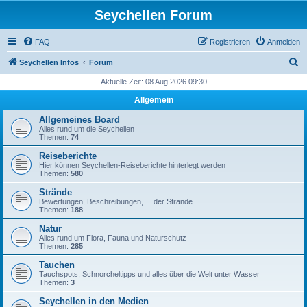
Seychellen Forum
FAQ
Registrieren
Anmelden
S
Seychellen Infos
Forum
u
Aktuelle Zeit: 08 Aug 2026 09:30
c
Allgemein
h
Allgemeines Board
e
Alles rund um die Seychellen
Themen:
74
Reiseberichte
Hier können Seychellen-Reiseberichte hinterlegt werden
Themen:
580
Strände
Bewertungen, Beschreibungen, ... der Strände
Themen:
188
Natur
Alles rund um Flora, Fauna und Naturschutz
Themen:
285
Tauchen
Tauchspots, Schnorcheltipps und alles über die Welt unter Wasser
Themen:
3
Seychellen in den Medien