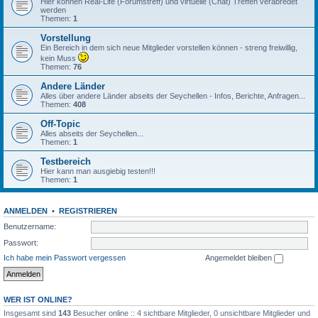
Hier können Real-Life (Forumstreff) und virtuelle (Chat) Treffen verabredet
werden
Themen:
1
Vorstellung
Ein Bereich in dem sich neue Mitglieder vorstellen können - streng freiwillig,
kein Muss
Themen:
76
Andere Länder
Alles über andere Länder abseits der Seychellen - Infos, Berichte, Anfragen...
Themen:
408
Off-Topic
Alles abseits der Seychellen...
Themen:
1
Testbereich
Hier kann man ausgiebig testen!!!
Themen:
1
ANMELDEN
•
REGISTRIEREN
Benutzername:
Passwort:
Ich habe mein Passwort vergessen
Angemeldet bleiben
WER IST ONLINE?
Insgesamt sind
143
Besucher online :: 4 sichtbare Mitglieder, 0 unsichtbare Mitglieder und