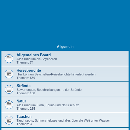
Allgemein
Allgemeines Board
Alles rund um die Seychellen
Themen:
74
Reiseberichte
Hier können Seychellen-Reiseberichte hinterlegt werden
Themen:
580
Strände
Bewertungen, Beschreibungen, ... der Strände
Themen:
188
Natur
Alles rund um Flora, Fauna und Naturschutz
Themen:
285
Tauchen
Tauchspots, Schnorcheltipps und alles über die Welt unter Wasser
Themen:
3