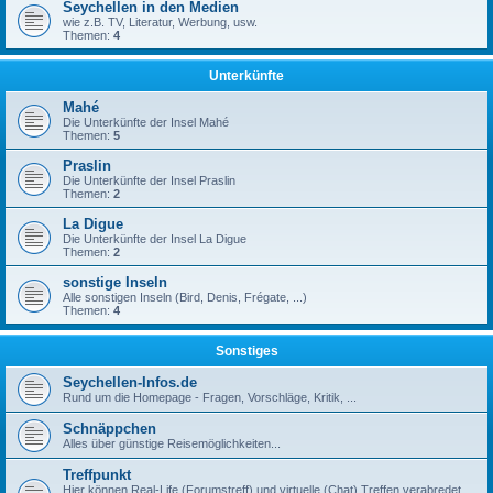
Seychellen in den Medien
wie z.B. TV, Literatur, Werbung, usw.
Themen:
4
Unterkünfte
Mahé
Die Unterkünfte der Insel Mahé
Themen:
5
Praslin
Die Unterkünfte der Insel Praslin
Themen:
2
La Digue
Die Unterkünfte der Insel La Digue
Themen:
2
sonstige Inseln
Alle sonstigen Inseln (Bird, Denis, Frégate, ...)
Themen:
4
Sonstiges
Seychellen-Infos.de
Rund um die Homepage - Fragen, Vorschläge, Kritik, ...
Schnäppchen
Alles über günstige Reisemöglichkeiten...
Treffpunkt
Hier können Real-Life (Forumstreff) und virtuelle (Chat) Treffen verabredet