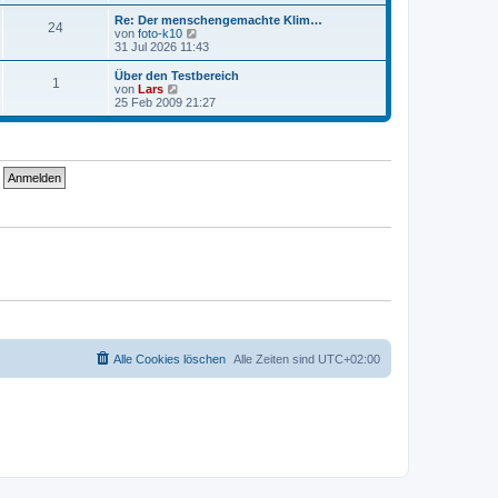
e
u
t
r
e
Re: Der menschengemachte Klim…
r
24
B
s
N
von
foto-k10
a
e
t
e
31 Jul 2026 11:43
g
i
e
u
t
r
e
Über den Testbereich
r
1
B
s
N
von
Lars
a
e
t
e
25 Feb 2009 21:27
g
i
e
u
t
r
e
r
B
s
a
e
t
g
i
e
t
r
r
B
a
e
g
i
t
r
a
g
Alle Cookies löschen
Alle Zeiten sind
UTC+02:00