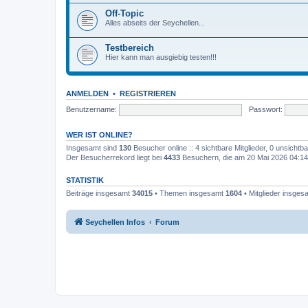
Off-Topic
Alles abseits der Seychellen...
Testbereich
Hier kann man ausgiebig testen!!!
ANMELDEN
•
REGISTRIEREN
Benutzername:
Passwort:
WER IST ONLINE?
Insgesamt sind
130
Besucher online :: 4 sichtbare Mitglieder, 0 unsicht
Der Besucherrekord liegt bei
4433
Besuchern, die am 20 Mai 2026 04:14 g
STATISTIK
Beiträge insgesamt
34015
• Themen insgesamt
1604
• Mitglieder insge
Seychellen Infos
Forum