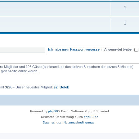
1
1
Ich habe mein Passwort vergessen
|
Angemeldet bleiben
bare Mitglieder und 126 Gäste (basierend auf den aktiven Besuchern der letzten 5 Minuten)
leichzeitig online waren.
samt
3295
• Unser neuestes Mitglied:
eZ_Bolek
Powered by
phpBB
® Forum Software © phpBB Limited
Deutsche Übersetzung durch
phpBB.de
Datenschutz
|
Nutzungsbedingungen