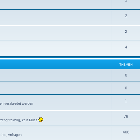
5
2
2
4
THEMEN
0
0
1
ffen verabredet werden
76
reng freiwillig, kein Muss
408
chte, Anfragen...