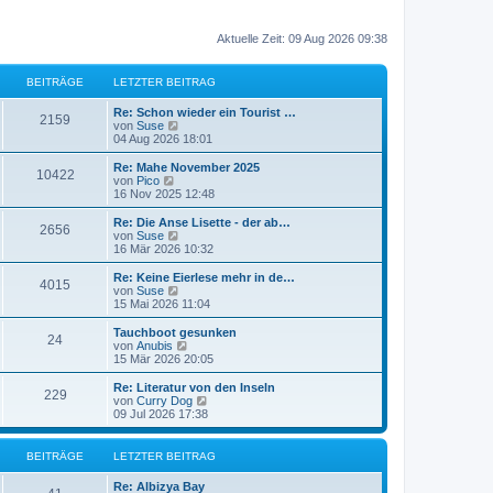
Aktuelle Zeit: 09 Aug 2026 09:38
BEITRÄGE
LETZTER BEITRAG
Re: Schon wieder ein Tourist …
2159
N
von
Suse
e
04 Aug 2026 18:01
u
e
Re: Mahe November 2025
10422
s
N
von
Pico
t
e
16 Nov 2025 12:48
e
u
r
e
Re: Die Anse Lisette - der ab…
2656
B
s
N
von
Suse
e
t
e
16 Mär 2026 10:32
i
e
u
t
r
e
Re: Keine Eierlese mehr in de…
r
4015
B
s
N
von
Suse
a
e
t
e
15 Mai 2026 11:04
g
i
e
u
t
r
e
Tauchboot gesunken
r
24
B
s
N
von
Anubis
a
e
t
e
15 Mär 2026 20:05
g
i
e
u
t
r
e
Re: Literatur von den Inseln
r
229
B
s
N
von
Curry Dog
a
e
t
e
09 Jul 2026 17:38
g
i
e
u
t
r
e
r
B
s
BEITRÄGE
LETZTER BEITRAG
a
e
t
g
i
e
Re: Albizya Bay
t
r