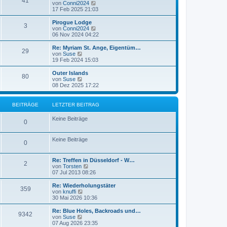
41
N
von
Conni2024
r
B
e
17 Feb 2025 21:03
a
e
u
g
i
e
Pirogue Lodge
t
3
s
N
von
Conni2024
r
t
e
06 Nov 2024 04:22
a
e
u
g
r
e
Re: Myriam St. Ange, Eigentüm…
29
B
s
N
von
Suse
e
t
e
19 Feb 2024 15:03
i
e
u
t
r
e
Outer Islands
r
80
B
s
N
von
Suse
a
e
t
e
08 Dez 2025 17:22
g
i
e
u
t
r
e
r
B
s
BEITRÄGE
LETZTER BEITRAG
a
e
t
g
i
e
Keine Beiträge
t
r
0
r
B
a
e
g
Keine Beiträge
i
0
t
r
a
Re: Treffen in Düsseldorf - W…
2
g
N
von
Torsten
e
07 Jul 2013 08:26
u
e
Re: Wiederholungstäter
359
s
N
von
knuffi
t
e
30 Mai 2026 10:36
e
u
r
e
Re: Blue Holes, Backroads und…
9342
B
s
N
von
Suse
e
t
e
07 Aug 2026 23:35
i