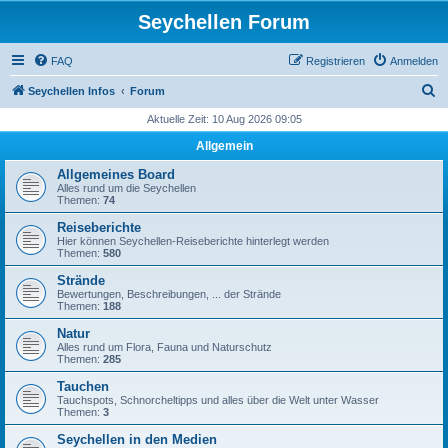
Seychellen Forum
FAQ
Registrieren
Anmelden
S
Seychellen Infos
Forum
u
Aktuelle Zeit: 10 Aug 2026 09:05
c
Allgemein
h
Allgemeines Board
e
Alles rund um die Seychellen
Themen:
74
Reiseberichte
Hier können Seychellen-Reiseberichte hinterlegt werden
Themen:
580
Strände
Bewertungen, Beschreibungen, ... der Strände
Themen:
188
Natur
Alles rund um Flora, Fauna und Naturschutz
Themen:
285
Tauchen
Tauchspots, Schnorcheltipps und alles über die Welt unter Wasser
Themen:
3
Seychellen in den Medien