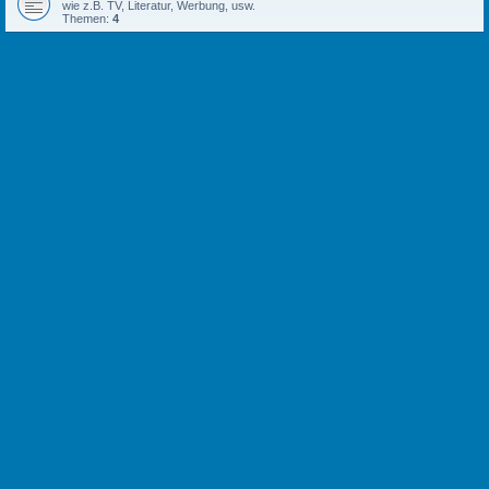
wie z.B. TV, Literatur, Werbung, usw.
Themen:
4