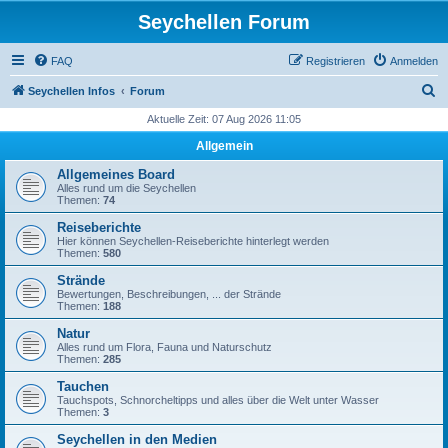
Seychellen Forum
FAQ
Registrieren
Anmelden
S
Seychellen Infos
Forum
u
Aktuelle Zeit: 07 Aug 2026 11:05
c
Allgemein
h
Allgemeines Board
e
Alles rund um die Seychellen
Themen:
74
Reiseberichte
Hier können Seychellen-Reiseberichte hinterlegt werden
Themen:
580
Strände
Bewertungen, Beschreibungen, ... der Strände
Themen:
188
Natur
Alles rund um Flora, Fauna und Naturschutz
Themen:
285
Tauchen
Tauchspots, Schnorcheltipps und alles über die Welt unter Wasser
Themen:
3
Seychellen in den Medien