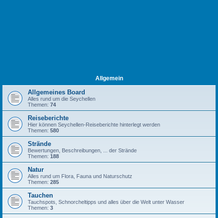
Allgemein
Allgemeines Board
Alles rund um die Seychellen
Themen:
74
Reiseberichte
Hier können Seychellen-Reiseberichte hinterlegt werden
Themen:
580
Strände
Bewertungen, Beschreibungen, ... der Strände
Themen:
188
Natur
Alles rund um Flora, Fauna und Naturschutz
Themen:
285
Tauchen
Tauchspots, Schnorcheltipps und alles über die Welt unter Wasser
Themen:
3