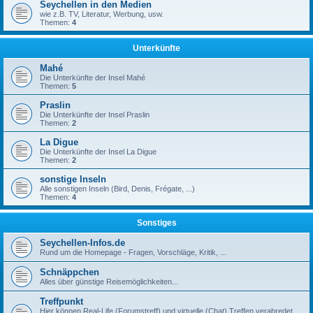
Seychellen in den Medien
wie z.B. TV, Literatur, Werbung, usw.
Themen:
4
Unterkünfte
Mahé
Die Unterkünfte der Insel Mahé
Themen:
5
Praslin
Die Unterkünfte der Insel Praslin
Themen:
2
La Digue
Die Unterkünfte der Insel La Digue
Themen:
2
sonstige Inseln
Alle sonstigen Inseln (Bird, Denis, Frégate, ...)
Themen:
4
Sonstiges
Seychellen-Infos.de
Rund um die Homepage - Fragen, Vorschläge, Kritik, ...
Schnäppchen
Alles über günstige Reisemöglichkeiten...
Treffpunkt
Hier können Real-Life (Forumstreff) und virtuelle (Chat) Treffen verabredet