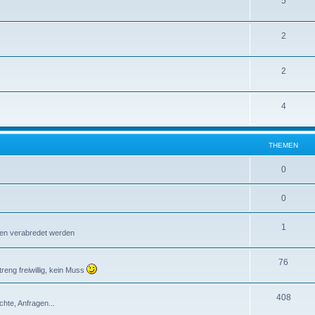
5
2
2
4
THEMEN
0
0
1
ffen verabredet werden
76
reng freiwillig, kein Muss
408
chte, Anfragen...