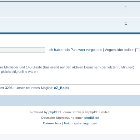
1
1
Ich habe mein Passwort vergessen
|
Angemeldet bleiben
bare Mitglieder und 145 Gäste (basierend auf den aktiven Besuchern der letzten 5 Minuten)
leichzeitig online waren.
samt
3295
• Unser neuestes Mitglied:
eZ_Bolek
Powered by
phpBB
® Forum Software © phpBB Limited
Deutsche Übersetzung durch
phpBB.de
Datenschutz
|
Nutzungsbedingungen