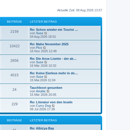
Aktuelle Zeit: 08 Aug 2026 13:57
BEITRÄGE
LETZTER BEITRAG
Re: Schon wieder ein Tourist …
2159
N
von
Suse
e
04 Aug 2026 18:01
u
e
Re: Mahe November 2025
10422
s
N
von
Pico
t
e
16 Nov 2025 12:48
e
u
r
e
Re: Die Anse Lisette - der ab…
2656
B
s
N
von
Suse
e
t
e
16 Mär 2026 10:32
i
e
u
t
r
e
Re: Keine Eierlese mehr in de…
r
4015
B
s
N
von
Suse
a
e
t
e
15 Mai 2026 11:04
g
i
e
u
t
r
e
Tauchboot gesunken
r
24
B
s
N
von
Anubis
a
e
t
e
15 Mär 2026 20:05
g
i
e
u
t
r
e
Re: Literatur von den Inseln
r
229
B
s
N
von
Curry Dog
a
e
t
e
09 Jul 2026 17:38
g
i
e
u
t
r
e
r
B
s
BEITRÄGE
LETZTER BEITRAG
a
e
t
g
i
e
Re: Albizya Bay
t
r