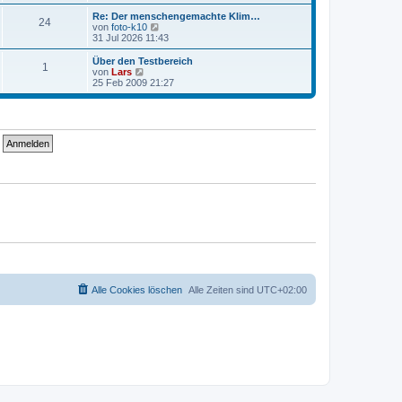
e
u
t
r
e
Re: Der menschengemachte Klim…
r
24
B
s
N
von
foto-k10
a
e
t
e
31 Jul 2026 11:43
g
i
e
u
t
r
e
Über den Testbereich
r
1
B
s
N
von
Lars
a
e
t
e
25 Feb 2009 21:27
g
i
e
u
t
r
e
r
B
s
a
e
t
g
i
e
t
r
r
B
a
e
g
i
t
r
a
g
Alle Cookies löschen
Alle Zeiten sind
UTC+02:00