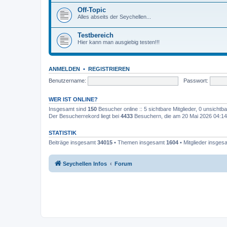
Off-Topic
Alles abseits der Seychellen...
Testbereich
Hier kann man ausgiebig testen!!!
ANMELDEN
•
REGISTRIEREN
Benutzername:
Passwort:
WER IST ONLINE?
Insgesamt sind
150
Besucher online :: 5 sichtbare Mitglieder, 0 unsicht
Der Besucherrekord liegt bei
4433
Besuchern, die am 20 Mai 2026 04:14 g
STATISTIK
Beiträge insgesamt
34015
• Themen insgesamt
1604
• Mitglieder insge
Seychellen Infos
Forum