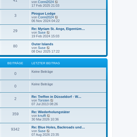
41
N
von
Conni2024
r
B
e
17 Feb 2025 21:03
a
e
u
g
i
e
Pirogue Lodge
t
3
s
N
von
Conni2024
r
t
e
06 Nov 2024 04:22
a
e
u
g
r
e
Re: Myriam St. Ange, Eigentüm…
29
B
s
N
von
Suse
e
t
e
19 Feb 2024 15:03
i
e
u
t
r
e
Outer Islands
r
80
B
s
N
von
Suse
a
e
t
e
08 Dez 2025 17:22
g
i
e
u
t
r
e
r
B
s
BEITRÄGE
LETZTER BEITRAG
a
e
t
g
i
e
Keine Beiträge
t
r
0
r
B
a
e
g
Keine Beiträge
i
0
t
r
a
Re: Treffen in Düsseldorf - W…
2
g
N
von
Torsten
e
07 Jul 2013 08:26
u
e
Re: Wiederholungstäter
359
s
N
von
knuffi
t
e
30 Mai 2026 10:36
e
u
r
e
Re: Blue Holes, Backroads und…
9342
B
s
N
von
Suse
e
t
e
07 Aug 2026 23:35
i