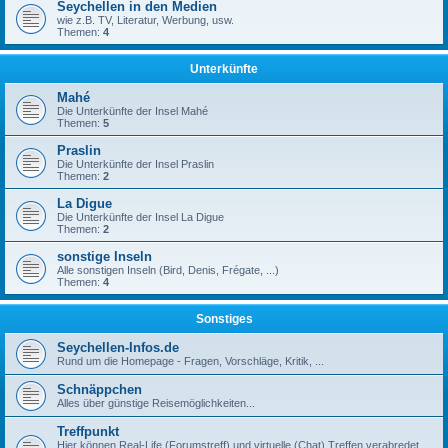
Seychellen in den Medien
wie z.B. TV, Literatur, Werbung, usw.
Themen:
4
Unterkünfte
Mahé
Die Unterkünfte der Insel Mahé
Themen:
5
Praslin
Die Unterkünfte der Insel Praslin
Themen:
2
La Digue
Die Unterkünfte der Insel La Digue
Themen:
2
sonstige Inseln
Alle sonstigen Inseln (Bird, Denis, Frégate, ...)
Themen:
4
Sonstiges
Seychellen-Infos.de
Rund um die Homepage - Fragen, Vorschläge, Kritik, ...
Schnäppchen
Alles über günstige Reisemöglichkeiten...
Treffpunkt
Hier können Real-Life (Forumstreff) und virtuelle (Chat) Treffen verabredet