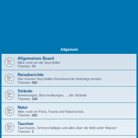
Allgemein
Allgemeines Board
Alles rund um die Seychellen
Themen:
74
Reiseberichte
Hier können Seychellen-Reiseberichte hinterlegt werden
Themen:
580
Strände
Bewertungen, Beschreibungen, ... der Strände
Themen:
188
Natur
Alles rund um Flora, Fauna und Naturschutz
Themen:
285
Tauchen
Tauchspots, Schnorcheltipps und alles über die Welt unter Wasser
Themen:
3