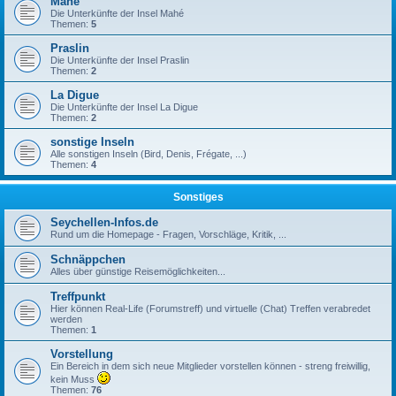
Mahé
Die Unterkünfte der Insel Mahé
Themen:
5
Praslin
Die Unterkünfte der Insel Praslin
Themen:
2
La Digue
Die Unterkünfte der Insel La Digue
Themen:
2
sonstige Inseln
Alle sonstigen Inseln (Bird, Denis, Frégate, ...)
Themen:
4
Sonstiges
Seychellen-Infos.de
Rund um die Homepage - Fragen, Vorschläge, Kritik, ...
Schnäppchen
Alles über günstige Reisemöglichkeiten...
Treffpunkt
Hier können Real-Life (Forumstreff) und virtuelle (Chat) Treffen verabredet
werden
Themen:
1
Vorstellung
Ein Bereich in dem sich neue Mitglieder vorstellen können - streng freiwillig,
kein Muss
Themen:
76