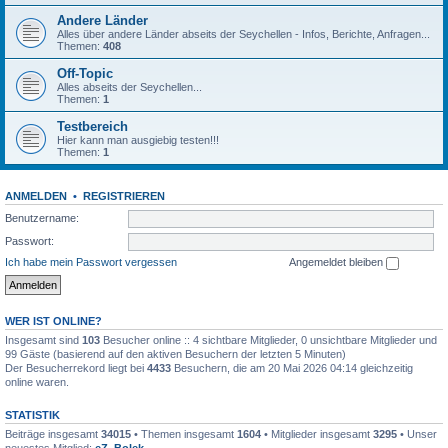
Andere Länder
Alles über andere Länder abseits der Seychellen - Infos, Berichte, Anfragen...
Themen:
408
Off-Topic
Alles abseits der Seychellen...
Themen:
1
Testbereich
Hier kann man ausgiebig testen!!!
Themen:
1
ANMELDEN
•
REGISTRIEREN
Benutzername:
Passwort:
Ich habe mein Passwort vergessen
Angemeldet bleiben
WER IST ONLINE?
Insgesamt sind
103
Besucher online :: 4 sichtbare Mitglieder, 0 unsichtbare Mitglieder und
99 Gäste (basierend auf den aktiven Besuchern der letzten 5 Minuten)
Der Besucherrekord liegt bei
4433
Besuchern, die am 20 Mai 2026 04:14 gleichzeitig
online waren.
STATISTIK
Beiträge insgesamt
34015
• Themen insgesamt
1604
• Mitglieder insgesamt
3295
• Unser
neuestes Mitglied:
eZ_Bolek