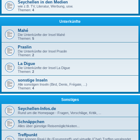
Seychellen in den Medien
wie z.B. TV, Literatur, Werbung, usw.
Themen:
4
Unterkünfte
Mahé
Die Unterkünfte der Insel Mahé
Themen:
5
Praslin
Die Unterkünfte der Insel Praslin
Themen:
2
La Digue
Die Unterkünfte der Insel La Digue
Themen:
2
sonstige Inseln
Alle sonstigen Inseln (Bird, Denis, Frégate, ...)
Themen:
4
Sonstiges
Seychellen-Infos.de
Rund um die Homepage - Fragen, Vorschläge, Kritik, ...
Schnäppchen
Alles über günstige Reisemöglichkeiten...
Treffpunkt
Hier können Real-Life (Forumstreff) und virtuelle (Chat) Treffen verabredet