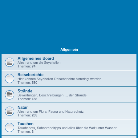
Allgemein
Allgemeines Board
Alles rund um die Seychellen
Themen:
74
Reiseberichte
Hier können Seychellen-Reiseberichte hinterlegt werden
Themen:
580
Strände
Bewertungen, Beschreibungen, ... der Strände
Themen:
188
Natur
Alles rund um Flora, Fauna und Naturschutz
Themen:
285
Tauchen
Tauchspots, Schnorcheltipps und alles über die Welt unter Wasser
Themen:
3