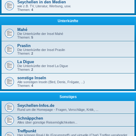
Seychellen in den Medien
wie z.B. TV, Literatur, Werbung, usw.
Themen:
4
Unterkünfte
Mahé
Die Unterkünfte der Insel Mahé
Themen:
5
Praslin
Die Unterkünfte der Insel Praslin
Themen:
2
La Digue
Die Unterkünfte der Insel La Digue
Themen:
2
sonstige Inseln
Alle sonstigen Inseln (Bird, Denis, Frégate, ...)
Themen:
4
Sonstiges
Seychellen-Infos.de
Rund um die Homepage - Fragen, Vorschläge, Kritik, ...
Schnäppchen
Alles über günstige Reisemöglichkeiten...
Treffpunkt
Hier können Real-Life (Forumstreff) und virtuelle (Chat) Treffen verabredet