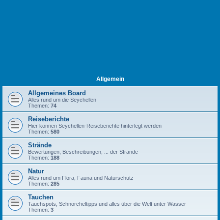
Allgemein
Allgemeines Board
Alles rund um die Seychellen
Themen:
74
Reiseberichte
Hier können Seychellen-Reiseberichte hinterlegt werden
Themen:
580
Strände
Bewertungen, Beschreibungen, ... der Strände
Themen:
188
Natur
Alles rund um Flora, Fauna und Naturschutz
Themen:
285
Tauchen
Tauchspots, Schnorcheltipps und alles über die Welt unter Wasser
Themen:
3