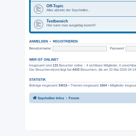
Off-Topic
Alles abseits der Seychellen...
Testbereich
Hier kann man ausgiebig testen!!!
ANMELDEN
•
REGISTRIEREN
Benutzername:
Passwort:
WER IST ONLINE?
Insgesamt sind
133
Besucher online :: 4 sichtbare Mitglieder, 0 unsicht
Der Besucherrekord liegt bei
4433
Besuchern, die am 20 Mai 2026 04:14 g
STATISTIK
Beiträge insgesamt
34015
• Themen insgesamt
1604
• Mitglieder insge
Seychellen Infos
Forum