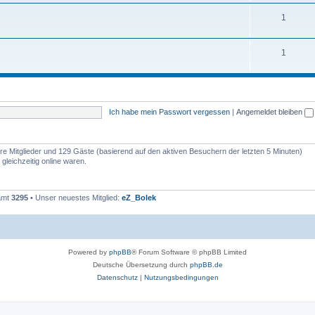
1
1
Ich habe mein Passwort vergessen
|
Angemeldet bleiben
bare Mitglieder und 129 Gäste (basierend auf den aktiven Besuchern der letzten 5 Minuten)
leichzeitig online waren.
samt
3295
• Unser neuestes Mitglied:
eZ_Bolek
Powered by
phpBB
® Forum Software © phpBB Limited
Deutsche Übersetzung durch
phpBB.de
Datenschutz
|
Nutzungsbedingungen