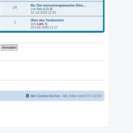
e
u
t
r
e
Re: Der menschengemachte Klim…
r
24
B
s
N
von
foto-k10
a
e
t
e
31 Jul 2026 11:43
g
i
e
u
t
r
e
Über den Testbereich
r
1
B
s
N
von
Lars
a
e
t
e
25 Feb 2009 21:27
g
i
e
u
t
r
e
r
B
s
a
e
t
g
i
e
t
r
r
B
a
e
g
i
t
r
a
g
Alle Cookies löschen
Alle Zeiten sind
UTC+02:00