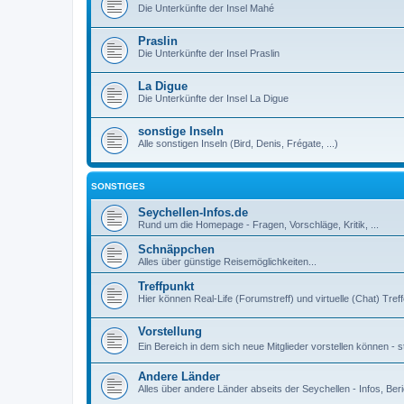
Die Unterkünfte der Insel Mahé
Praslin
Die Unterkünfte der Insel Praslin
La Digue
Die Unterkünfte der Insel La Digue
sonstige Inseln
Alle sonstigen Inseln (Bird, Denis, Frégate, ...)
SONSTIGES
Seychellen-Infos.de
Rund um die Homepage - Fragen, Vorschläge, Kritik, ...
Schnäppchen
Alles über günstige Reisemöglichkeiten...
Treffpunkt
Hier können Real-Life (Forumstreff) und virtuelle (Chat) Tre
Vorstellung
Ein Bereich in dem sich neue Mitglieder vorstellen können - st
Andere Länder
Alles über andere Länder abseits der Seychellen - Infos, Beri