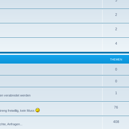
5
2
2
4
THEMEN
0
0
1
ffen verabredet werden
76
reng freiwillig, kein Muss
408
chte, Anfragen...