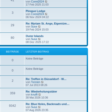
41
N
von
Conni2024
r
B
e
17 Feb 2025 21:03
a
e
u
g
i
e
Pirogue Lodge
t
3
s
N
von
Conni2024
r
t
e
06 Nov 2024 04:22
a
e
u
g
r
e
Re: Myriam St. Ange, Eigentüm…
29
B
s
N
von
Suse
e
t
e
19 Feb 2024 15:03
i
e
u
t
r
e
Outer Islands
r
80
B
s
N
von
Suse
a
e
t
e
08 Dez 2025 17:22
g
i
e
u
t
r
e
r
B
s
BEITRÄGE
LETZTER BEITRAG
a
e
t
g
i
e
Keine Beiträge
t
r
0
r
B
a
e
g
Keine Beiträge
i
0
t
r
a
Re: Treffen in Düsseldorf - W…
2
g
N
von
Torsten
e
07 Jul 2013 08:26
u
e
Re: Wiederholungstäter
359
s
N
von
knuffi
t
e
30 Mai 2026 10:36
e
u
r
e
Re: Blue Holes, Backroads und…
9342
B
s
N
von
Suse
e
t
e
07 Aug 2026 23:35
i