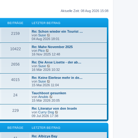
Aktuelle Zeit: 08 Aug 2026 15:08
BEITRÄGE
LETZTER BEITRAG
Re: Schon wieder ein Tourist …
2159
N
von
Suse
e
04 Aug 2026 18:01
u
e
Re: Mahe November 2025
10422
s
N
von
Pico
t
e
16 Nov 2025 12:48
e
u
r
e
Re: Die Anse Lisette - der ab…
2656
B
s
N
von
Suse
e
t
e
16 Mär 2026 10:32
i
e
u
t
r
e
Re: Keine Eierlese mehr in de…
r
4015
B
s
N
von
Suse
a
e
t
e
15 Mai 2026 11:04
g
i
e
u
t
r
e
Tauchboot gesunken
r
24
B
s
N
von
Anubis
a
e
t
e
15 Mär 2026 20:05
g
i
e
u
t
r
e
Re: Literatur von den Inseln
r
229
B
s
N
von
Curry Dog
a
e
t
e
09 Jul 2026 17:38
g
i
e
u
t
r
e
r
B
s
BEITRÄGE
LETZTER BEITRAG
a
e
t
g
i
e
Re: Albizya Bay
t
r