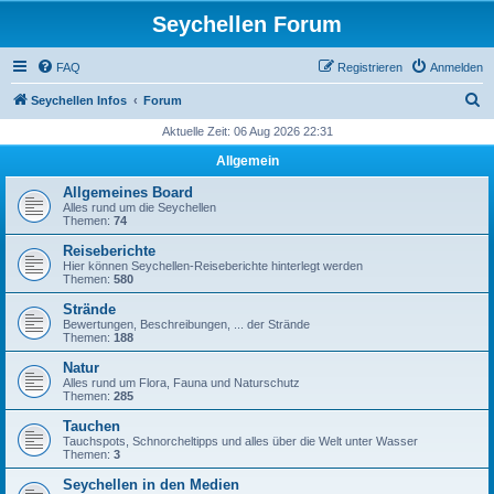
Seychellen Forum
FAQ
Registrieren
Anmelden
S
Seychellen Infos
Forum
u
Aktuelle Zeit: 06 Aug 2026 22:31
c
Allgemein
h
Allgemeines Board
e
Alles rund um die Seychellen
Themen:
74
Reiseberichte
Hier können Seychellen-Reiseberichte hinterlegt werden
Themen:
580
Strände
Bewertungen, Beschreibungen, ... der Strände
Themen:
188
Natur
Alles rund um Flora, Fauna und Naturschutz
Themen:
285
Tauchen
Tauchspots, Schnorcheltipps und alles über die Welt unter Wasser
Themen:
3
Seychellen in den Medien