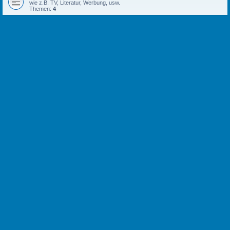
wie z.B. TV, Literatur, Werbung, usw.
Themen:
4