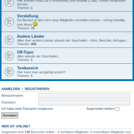
Hier können Real-Life (Forumstreff) und virtuelle (Chat) Treffen verabredet
werden
Themen:
1
Vorstellung
Ein Bereich in dem sich neue Mitglieder vorstellen können - streng freiwillig,
kein Muss
Themen:
76
Andere Länder
Alles über andere Länder abseits der Seychellen - Infos, Berichte, Anfragen...
Themen:
408
Off-Topic
Alles abseits der Seychellen...
Themen:
1
Testbereich
Hier kann man ausgiebig testen!!!
Themen:
1
ANMELDEN
•
REGISTRIEREN
Benutzername:
Passwort:
Ich habe mein Passwort vergessen
Angemeldet bleiben
WER IST ONLINE?
Insgesamt sind
136
Besucher online :: 4 sichtbare Mitglieder, 0 unsichtbare Mitglieder und