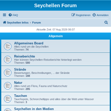
Seychellen Forum
FAQ
Registrieren
Anmelden
S
Seychellen Infos
Forum
u
Aktuelle Zeit: 07 Aug 2026 06:07
c
Allgemein
h
Allgemeines Board
e
Alles rund um die Seychellen
Themen:
74
Reiseberichte
Hier können Seychellen-Reiseberichte hinterlegt werden
Themen:
580
Strände
Bewertungen, Beschreibungen, ... der Strände
Themen:
188
Natur
Alles rund um Flora, Fauna und Naturschutz
Themen:
285
Tauchen
Tauchspots, Schnorcheltipps und alles über die Welt unter Wasser
Themen:
3
Seychellen in den Medien