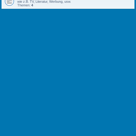
wie z.B. TV, Literatur, Werbung, usw.
Themen:
4