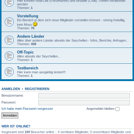
Hier können Real-Life (Forumstreff) und virtuelle (Chat) Treffen verabredet
werden
Themen:
1
Vorstellung
Ein Bereich in dem sich neue Mitglieder vorstellen können - streng freiwillig,
kein Muss
Themen:
76
Andere Länder
Alles über andere Länder abseits der Seychellen - Infos, Berichte, Anfragen...
Themen:
408
Off-Topic
Alles abseits der Seychellen...
Themen:
1
Testbereich
Hier kann man ausgiebig testen!!!
Themen:
1
ANMELDEN
•
REGISTRIEREN
Benutzername:
Passwort:
Ich habe mein Passwort vergessen
Angemeldet bleiben
WER IST ONLINE?
Insgesamt sind
169
Besucher online :: 4 sichtbare Mitglieder, 0 unsichtbare Mitglieder und