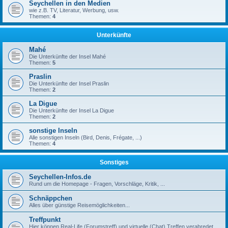
Seychellen in den Medien
wie z.B. TV, Literatur, Werbung, usw.
Themen:
4
Unterkünfte
Mahé
Die Unterkünfte der Insel Mahé
Themen:
5
Praslin
Die Unterkünfte der Insel Praslin
Themen:
2
La Digue
Die Unterkünfte der Insel La Digue
Themen:
2
sonstige Inseln
Alle sonstigen Inseln (Bird, Denis, Frégate, ...)
Themen:
4
Sonstiges
Seychellen-Infos.de
Rund um die Homepage - Fragen, Vorschläge, Kritik, ...
Schnäppchen
Alles über günstige Reisemöglichkeiten...
Treffpunkt
Hier können Real-Life (Forumstreff) und virtuelle (Chat) Treffen verabredet