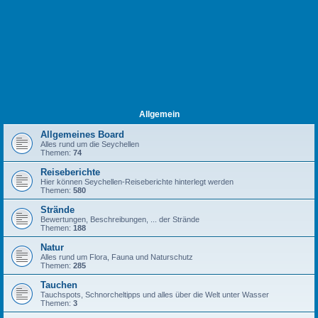
Allgemein
Allgemeines Board
Alles rund um die Seychellen
Themen:
74
Reiseberichte
Hier können Seychellen-Reiseberichte hinterlegt werden
Themen:
580
Strände
Bewertungen, Beschreibungen, ... der Strände
Themen:
188
Natur
Alles rund um Flora, Fauna und Naturschutz
Themen:
285
Tauchen
Tauchspots, Schnorcheltipps und alles über die Welt unter Wasser
Themen:
3