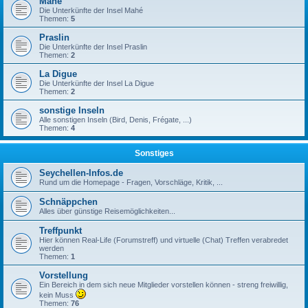
Mahé
Die Unterkünfte der Insel Mahé
Themen:
5
Praslin
Die Unterkünfte der Insel Praslin
Themen:
2
La Digue
Die Unterkünfte der Insel La Digue
Themen:
2
sonstige Inseln
Alle sonstigen Inseln (Bird, Denis, Frégate, ...)
Themen:
4
Sonstiges
Seychellen-Infos.de
Rund um die Homepage - Fragen, Vorschläge, Kritik, ...
Schnäppchen
Alles über günstige Reisemöglichkeiten...
Treffpunkt
Hier können Real-Life (Forumstreff) und virtuelle (Chat) Treffen verabredet
werden
Themen:
1
Vorstellung
Ein Bereich in dem sich neue Mitglieder vorstellen können - streng freiwillig,
kein Muss
Themen:
76