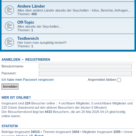
Andere Länder
Alles über andere Länder abseits der Seychellen - Infos, Berichte, Anfragen...
Themen:
408
Off-Topic
Alles abseits der Seychellen...
Themen:
1
Testbereich
Hier kann man ausgiebig testen!!!
Themen:
1
ANMELDEN
•
REGISTRIEREN
Benutzername:
Passwort:
Ich habe mein Passwort vergessen
Angemeldet bleiben
WER IST ONLINE?
Insgesamt sind
224
Besucher online :: 4 sichtbare Mitglieder, 0 unsichtbare Mitglieder und
220 Gäste (basierend auf den aktiven Besuchern der letzten 5 Minuten)
Der Besucherrekord liegt bei
4433
Besuchern, die am 20 Mai 2026 04:14 gleichzeitig
online waren.
STATISTIK
Beiträge insgesamt
34015
• Themen insgesamt
1604
• Mitglieder insgesamt
3295
• Unser
neuestes Mitglied:
eZ_Bolek