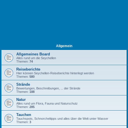
Allgemein
Allgemeines Board
Alles rund um die Seychellen
Themen:
74
Reiseberichte
Hier können Seychellen-Reiseberichte hinterlegt werden
Themen:
580
Strände
Bewertungen, Beschreibungen, ... der Strände
Themen:
188
Natur
Alles rund um Flora, Fauna und Naturschutz
Themen:
285
Tauchen
Tauchspots, Schnorcheltipps und alles über die Welt unter Wasser
Themen:
3