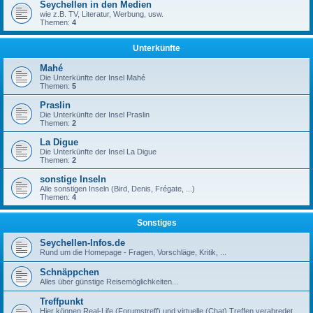
Seychellen in den Medien
wie z.B. TV, Literatur, Werbung, usw.
Themen:
4
Unterkünfte
Mahé
Die Unterkünfte der Insel Mahé
Themen:
5
Praslin
Die Unterkünfte der Insel Praslin
Themen:
2
La Digue
Die Unterkünfte der Insel La Digue
Themen:
2
sonstige Inseln
Alle sonstigen Inseln (Bird, Denis, Frégate, ...)
Themen:
4
Sonstiges
Seychellen-Infos.de
Rund um die Homepage - Fragen, Vorschläge, Kritik, ...
Schnäppchen
Alles über günstige Reisemöglichkeiten...
Treffpunkt
Hier können Real-Life (Forumstreff) und virtuelle (Chat) Treffen verabredet