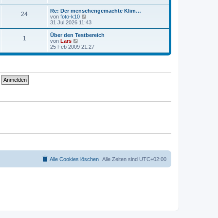
i
e
u
t
r
e
Re: Der menschengemachte Klim…
r
24
B
s
N
von
foto-k10
a
e
t
e
31 Jul 2026 11:43
g
i
e
u
t
r
e
Über den Testbereich
r
1
B
s
N
von
Lars
a
e
t
e
25 Feb 2009 21:27
g
i
e
u
t
r
e
r
B
s
a
e
t
g
i
e
t
r
r
B
a
e
g
i
t
r
a
g
Alle Cookies löschen
Alle Zeiten sind
UTC+02:00