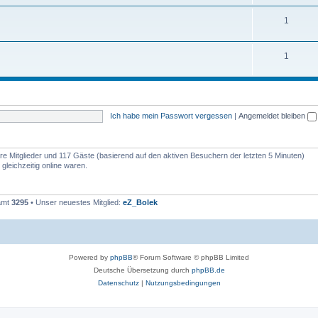
1
1
Ich habe mein Passwort vergessen
|
Angemeldet bleiben
bare Mitglieder und 117 Gäste (basierend auf den aktiven Besuchern der letzten 5 Minuten)
leichzeitig online waren.
samt
3295
• Unser neuestes Mitglied:
eZ_Bolek
Powered by
phpBB
® Forum Software © phpBB Limited
Deutsche Übersetzung durch
phpBB.de
Datenschutz
|
Nutzungsbedingungen