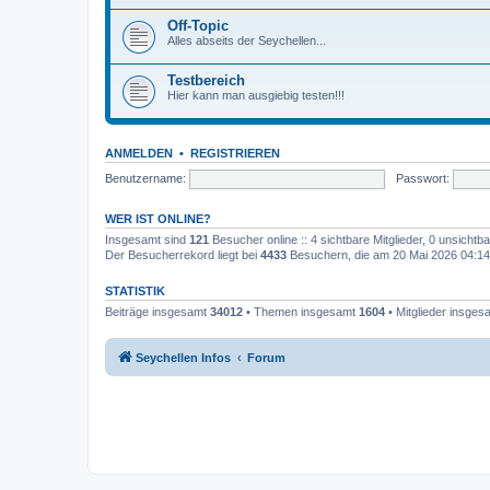
Off-Topic
Alles abseits der Seychellen...
Testbereich
Hier kann man ausgiebig testen!!!
ANMELDEN
•
REGISTRIEREN
Benutzername:
Passwort:
WER IST ONLINE?
Insgesamt sind
121
Besucher online :: 4 sichtbare Mitglieder, 0 unsicht
Der Besucherrekord liegt bei
4433
Besuchern, die am 20 Mai 2026 04:14 g
STATISTIK
Beiträge insgesamt
34012
• Themen insgesamt
1604
• Mitglieder insge
Seychellen Infos
Forum