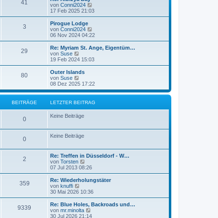
t
r
41
N
von
Conni2024
r
B
e
17 Feb 2025 21:03
a
e
u
g
i
e
Pirogue Lodge
t
3
s
N
von
Conni2024
r
t
e
06 Nov 2024 04:22
a
e
u
g
r
e
Re: Myriam St. Ange, Eigentüm…
29
B
s
N
von
Suse
e
t
e
19 Feb 2024 15:03
i
e
u
t
r
e
Outer Islands
r
80
B
s
N
von
Suse
a
e
t
e
08 Dez 2025 17:22
g
i
e
u
t
r
e
r
B
s
BEITRÄGE
LETZTER BEITRAG
a
e
t
g
i
e
Keine Beiträge
t
r
0
r
B
a
e
g
Keine Beiträge
i
0
t
r
a
Re: Treffen in Düsseldorf - W…
2
g
N
von
Torsten
e
07 Jul 2013 08:26
u
e
Re: Wiederholungstäter
359
s
N
von
knuffi
t
e
30 Mai 2026 10:36
e
u
r
e
Re: Blue Holes, Backroads und…
9339
B
s
N
von
mr.minolta
e
t
e
30 Jul 2026 21:14