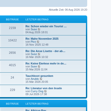
Aktuelle Zeit: 06 Aug 2026 19:20
BEITRÄGE
LETZTER BEITRAG
Re: Schon wieder ein Tourist …
2159
N
von
Suse
e
04 Aug 2026 18:01
u
e
Re: Mahe November 2025
10422
s
N
von
Pico
t
e
16 Nov 2025 12:48
e
u
r
e
Re: Die Anse Lisette - der ab…
2656
B
s
N
von
Suse
e
t
e
16 Mär 2026 10:32
i
e
u
t
r
e
Re: Keine Eierlese mehr in de…
r
4015
B
s
N
von
Suse
a
e
t
e
15 Mai 2026 11:04
g
i
e
u
t
r
e
Tauchboot gesunken
r
24
B
s
N
von
Anubis
a
e
t
e
15 Mär 2026 20:05
g
i
e
u
t
r
e
Re: Literatur von den Inseln
r
229
B
s
N
von
Curry Dog
a
e
t
e
09 Jul 2026 17:38
g
i
e
u
t
r
e
r
B
s
BEITRÄGE
LETZTER BEITRAG
a
e
t
g
i
e
Re: Albizya Bay