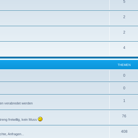
5
2
2
4
THEMEN
0
0
1
ffen verabredet werden
76
reng freiwillig, kein Muss
408
chte, Anfragen...