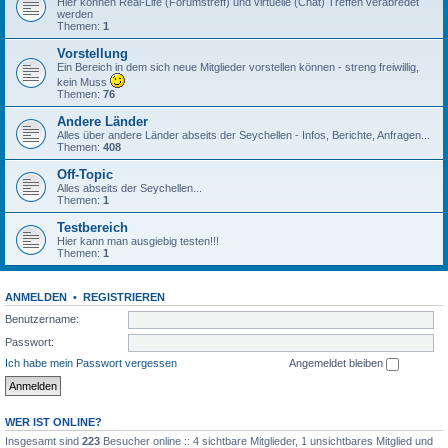
Hier können Real-Life (Forumstreff) und virtuelle (Chat) Treffen verabredet
werden
Themen:
1
Vorstellung
Ein Bereich in dem sich neue Mitglieder vorstellen können - streng freiwillig,
kein Muss
Themen:
76
Andere Länder
Alles über andere Länder abseits der Seychellen - Infos, Berichte, Anfragen...
Themen:
408
Off-Topic
Alles abseits der Seychellen...
Themen:
1
Testbereich
Hier kann man ausgiebig testen!!!
Themen:
1
ANMELDEN
•
REGISTRIEREN
Benutzername:
Passwort:
Ich habe mein Passwort vergessen
Angemeldet bleiben
WER IST ONLINE?
Insgesamt sind
223
Besucher online :: 4 sichtbare Mitglieder, 1 unsichtbares Mitglied und