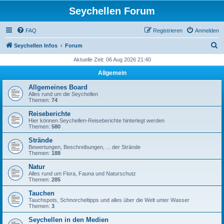
Seychellen Forum
FAQ
Registrieren
Anmelden
S
Seychellen Infos
Forum
u
Aktuelle Zeit: 06 Aug 2026 21:40
c
Allgemein
h
Allgemeines Board
e
Alles rund um die Seychellen
Themen:
74
Reiseberichte
Hier können Seychellen-Reiseberichte hinterlegt werden
Themen:
580
Strände
Bewertungen, Beschreibungen, ... der Strände
Themen:
188
Natur
Alles rund um Flora, Fauna und Naturschutz
Themen:
285
Tauchen
Tauchspots, Schnorcheltipps und alles über die Welt unter Wasser
Themen:
3
Seychellen in den Medien