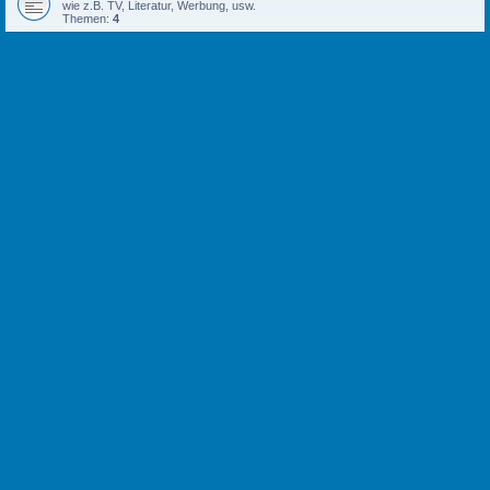
wie z.B. TV, Literatur, Werbung, usw.
Themen:
4