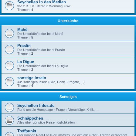
Seychellen in den Medien
wie z.B. TV, Literatur, Werbung, usw.
Themen:
4
Unterkünfte
Mahé
Die Unterkünfte der Insel Mahé
Themen:
5
Praslin
Die Unterkünfte der Insel Praslin
Themen:
2
La Digue
Die Unterkünfte der Insel La Digue
Themen:
2
sonstige Inseln
Alle sonstigen Inseln (Bird, Denis, Frégate, ...)
Themen:
4
Sonstiges
Seychellen-Infos.de
Rund um die Homepage - Fragen, Vorschläge, Kritik, ...
Schnäppchen
Alles über günstige Reisemöglichkeiten...
Treffpunkt
Hier können Real-Life (Forumstreff) und virtuelle (Chat) Treffen verabredet