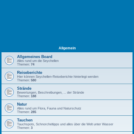
Allgemein
Allgemeines Board
Alles rund um die Seychellen
Themen:
74
Reiseberichte
Hier können Seychellen-Reiseberichte hinterlegt werden
Themen:
580
Strände
Bewertungen, Beschreibungen, ... der Strände
Themen:
188
Natur
Alles rund um Flora, Fauna und Naturschutz
Themen:
285
Tauchen
Tauchspots, Schnorcheltipps und alles über die Welt unter Wasser
Themen:
3