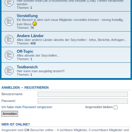
Hier können Real-Life (Forumstreff) und virtuelle (Chat) Treffen verabredet
werden
Themen:
1
Vorstellung
Ein Bereich in dem sich neue Mitglieder vorstellen können - streng freiwillig,
kein Muss
Themen:
76
Andere Länder
Alles über andere Länder abseits der Seychellen - Infos, Berichte, Anfragen...
Themen:
408
Off-Topic
Alles abseits der Seychellen...
Themen:
1
Testbereich
Hier kann man ausgiebig testen!!!
Themen:
1
ANMELDEN
•
REGISTRIEREN
Benutzername:
Passwort:
Ich habe mein Passwort vergessen
Angemeldet bleiben
WER IST ONLINE?
Insgesamt sind
136
Besucher online :: 4 sichtbare Mitglieder, 0 unsichtbare Mitglieder und