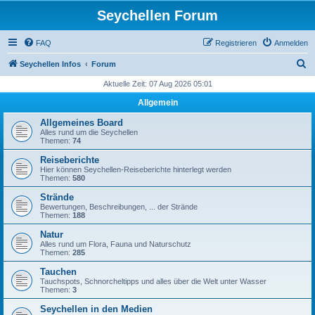
Seychellen Forum
FAQ
Registrieren
Anmelden
S
Seychellen Infos
Forum
u
Aktuelle Zeit: 07 Aug 2026 05:01
c
Allgemein
h
Allgemeines Board
e
Alles rund um die Seychellen
Themen:
74
Reiseberichte
Hier können Seychellen-Reiseberichte hinterlegt werden
Themen:
580
Strände
Bewertungen, Beschreibungen, ... der Strände
Themen:
188
Natur
Alles rund um Flora, Fauna und Naturschutz
Themen:
285
Tauchen
Tauchspots, Schnorcheltipps und alles über die Welt unter Wasser
Themen:
3
Seychellen in den Medien