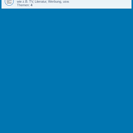
wie z.B. TV, Literatur, Werbung, usw.
Themen:
4