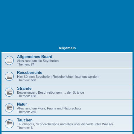
Allgemein
Allgemeines Board
Alles rund um die Seychellen
Themen:
74
Reiseberichte
Hier können Seychellen-Reiseberichte hinterlegt werden
Themen:
580
Strände
Bewertungen, Beschreibungen, ... der Strände
Themen:
188
Natur
Alles rund um Flora, Fauna und Naturschutz
Themen:
285
Tauchen
Tauchspots, Schnorcheltipps und alles über die Welt unter Wasser
Themen:
3