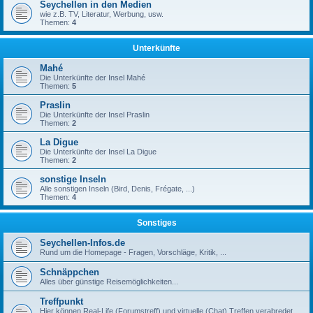
Seychellen in den Medien
wie z.B. TV, Literatur, Werbung, usw.
Themen:
4
Unterkünfte
Mahé
Die Unterkünfte der Insel Mahé
Themen:
5
Praslin
Die Unterkünfte der Insel Praslin
Themen:
2
La Digue
Die Unterkünfte der Insel La Digue
Themen:
2
sonstige Inseln
Alle sonstigen Inseln (Bird, Denis, Frégate, ...)
Themen:
4
Sonstiges
Seychellen-Infos.de
Rund um die Homepage - Fragen, Vorschläge, Kritik, ...
Schnäppchen
Alles über günstige Reisemöglichkeiten...
Treffpunkt
Hier können Real-Life (Forumstreff) und virtuelle (Chat) Treffen verabredet