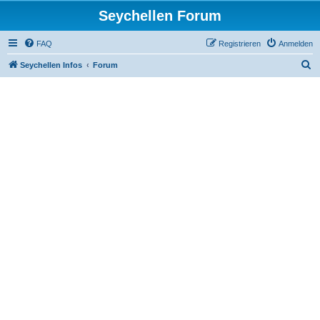
Seychellen Forum
FAQ
Registrieren
Anmelden
S
Seychellen Infos
Forum
u
c
h
e