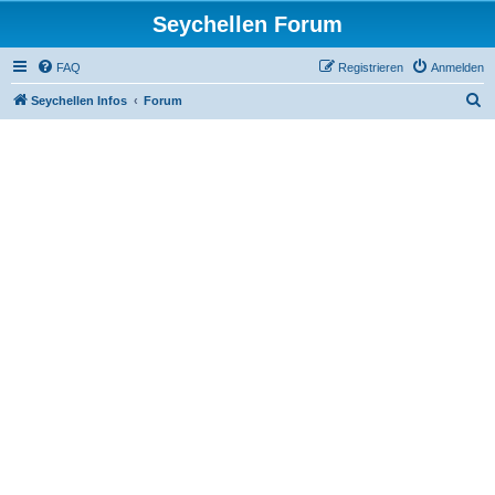
Seychellen Forum
FAQ
Registrieren
Anmelden
S
Seychellen Infos
Forum
u
c
h
e