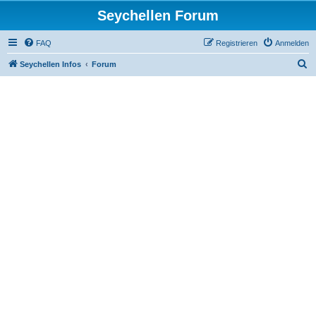
Seychellen Forum
FAQ
Registrieren
Anmelden
S
Seychellen Infos
Forum
u
c
h
e