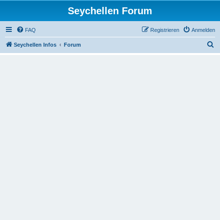
Seychellen Forum
FAQ
Registrieren
Anmelden
S
Seychellen Infos
Forum
u
c
h
e