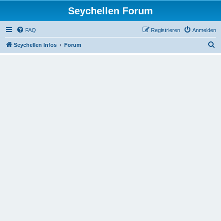
Seychellen Forum
FAQ
Registrieren
Anmelden
S
Seychellen Infos
Forum
u
c
h
e