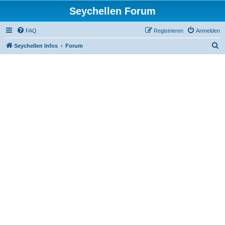
Seychellen Forum
FAQ
Registrieren
Anmelden
S
Seychellen Infos
Forum
u
c
h
e