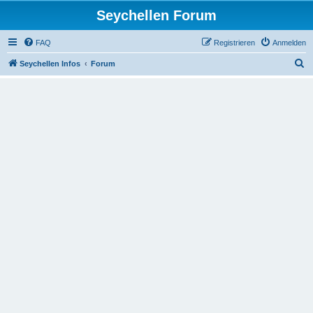
Seychellen Forum
FAQ
Registrieren
Anmelden
S
Seychellen Infos
Forum
u
c
h
e