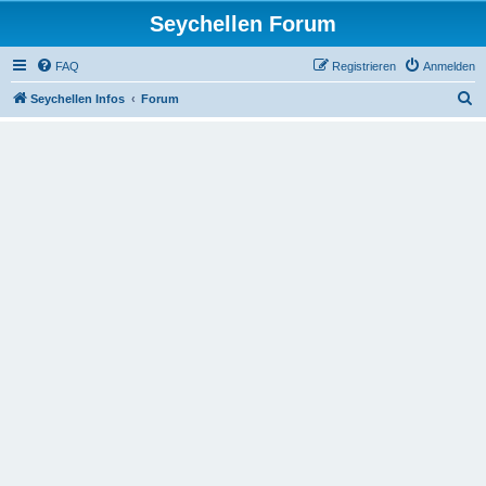
Seychellen Forum
FAQ
Registrieren
Anmelden
S
Seychellen Infos
Forum
u
c
h
e