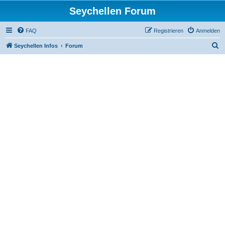
Seychellen Forum
FAQ
Registrieren
Anmelden
S
Seychellen Infos
Forum
u
c
h
e