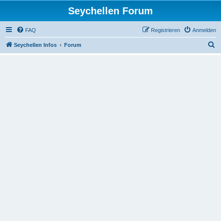
Seychellen Forum
FAQ
Registrieren
Anmelden
S
Seychellen Infos
Forum
u
c
h
e