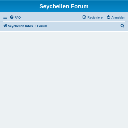
Seychellen Forum
FAQ
Registrieren
Anmelden
S
Seychellen Infos
Forum
u
c
h
e